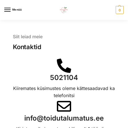
Menüü
0
Siit leiad meie
Kontaktid
5021104
Kiiremates küsimustes oleme kättesaadavad ka
telefonitsi
info@toidutalumatus.ee