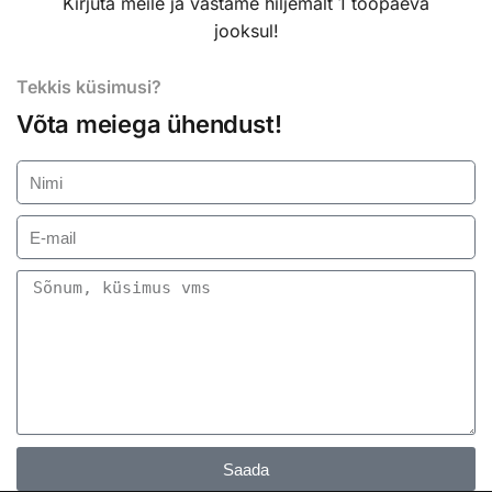
Kirjuta meile ja vastame hiljemalt 1 tööpäeva
jooksul!
Tekkis küsimusi?
Võta meiega ühendust!
Saada