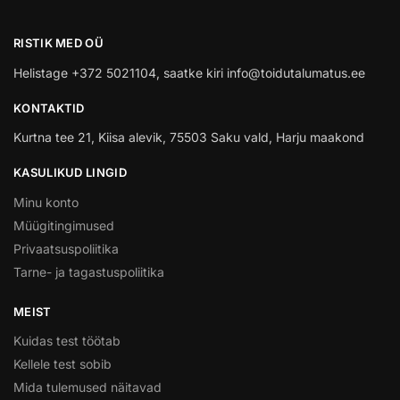
RISTIK MED OÜ
Helistage +372 5021104, saatke kiri info@toidutalumatus.ee
KONTAKTID
Kurtna tee 21, Kiisa alevik, 75503 Saku vald, Harju maakond
KASULIKUD LINGID
Minu konto
Müügitingimused
Privaatsuspoliitika
Tarne- ja tagastuspoliitika
MEIST
Kuidas test töötab
Kellele test sobib
Mida tulemused näitavad