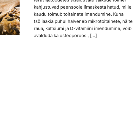
kahjustuvad peensoole limaskesta hatud, mille
kaudu toimub toitainete imendumine. Kuna
tsöliaakia puhul halveneb mikrotoitainete, näit
raua, kaltsiumi ja D-vitamiini imendumine, võib
avalduda ka osteoporoosi, […]