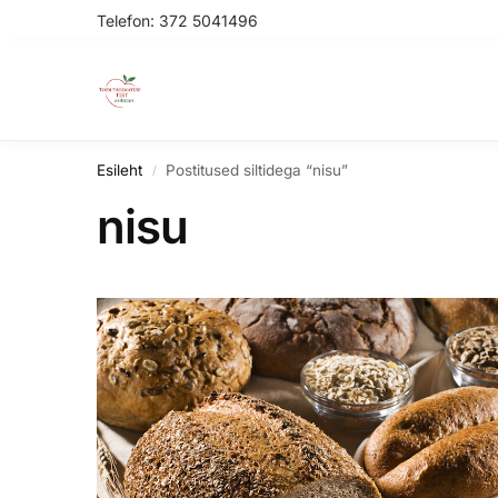
Telefon:
372 5041496
Search
Esileht
Postitused siltidega “nisu”
/
nisu