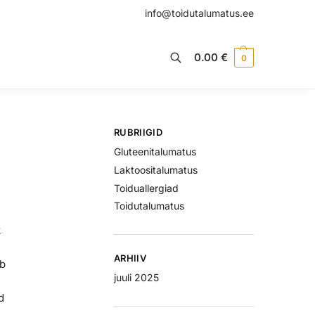
info@toidutalumatus.ee
0.00
€
0
Otsi
RUBRIIGID
Gluteenitalumatus
Laktoositalumatus
Toiduallergiad
Toidutalumatus
k
ARHIIV
ab
juuli 2025
d