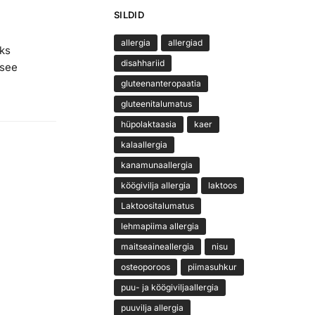
SILDID
allergia
allergiad
eks
disahhariid
 see
gluteenanteropaatia
gluteenitalumatus
hüpolaktaasia
kaer
kalaallergia
kanamunaallergia
köögivilja allergia
laktoos
Laktoositalumatus
lehmapiima allergia
maitseaineallergia
nisu
osteoporoos
piimasuhkur
puu- ja köögiviljaallergia
puuvilja allergia