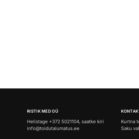
RISTIK MED OÜ
KONTAK
Helistage +372 5021104, saatke kiri
Kurtna t
info@toidutalumatus.ee
Saku va