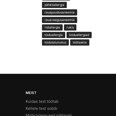
pähkliallergia
rauapuudusaneemia
rauavaegusaneemia
ristallergia
rukis
toiduallergia
toiduallergiad
toidutalumatus
tsöliaakia
MEIST
Kuidas test töötab
Kellele test sobib
Mida tulemused näitavad