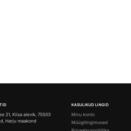
TID
KASULIKUD LINGID
ee 21, Kiisa alevik, 75503
Minu konto
ld, Harju maakond
Müügitingimused
Privaatsuspoliitika