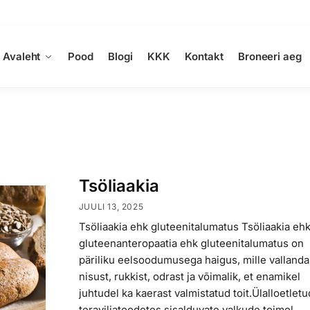
Avaleht
Pood
Blogi
KKK
Kontakt
Broneeri aeg
Tsöliaakia
JUULI 13, 2025
Tsöliaakia ehk gluteenitalumatus Tsöliaakia eh
gluteenanteropaatia ehk gluteenitalumatus on
päriliku eelsoodumusega haigus, mille valland
nisust, rukkist, odrast ja võimalik, et enamikel
juhtudel ka kaerast valmistatud toit.Ülalloetletu
teraviljatoodetes sisalduvate valkude toimel