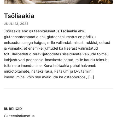
Tsöliaakia
JUULI 13, 2025
Tsöliaakia ehk gluteenitalumatus Tsöliaakia ehk
gluteenanteropaatia ehk gluteenitalumatus on päriliku
eelsoodumusega haigus, mille vallandab nisust, rukkist, odrast
ja võimalik, et enamikel juhtudel ka kaerast valmistatud
toit.Ülalloetletud teraviljatoodetes sisalduvate valkude toimel
kahjustuvad peensoole limaskesta hatud, mille kaudu toimub
toitainete imendumine. Kuna tsöliaakia puhul halveneb
mikrotoitainete, näiteks raua, kaltsiumi ja D-vitamiini
imendumine, võib see avalduda ka osteoporoosi, […]
RUBRIIGID
Gluteenitalumatus