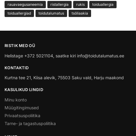
rauavaegusaneemia
ristallergia
rukis
toiduallergia
toiduallergiad
toidutalumatus
tsöliaakia
RISTIK MED OÜ
Helistage +372 5021104, saatke kiri info@toidutalumatus.ee
KONTAKTID
Kurtna tee 21, Kiisa alevik, 75503 Saku vald, Harju maakond
KASULIKUD LINGID
Minu konto
Müügitingimused
Privaatsuspoliitika
Tarne- ja tagastuspoliitika