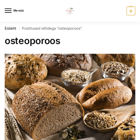
Menüü
0
Esileht
Postitused siltidega “osteoporoos”
/
osteoporoos