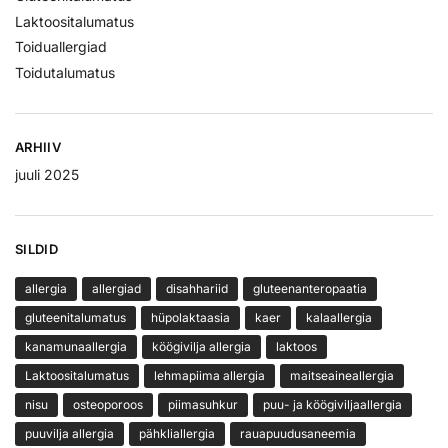
Laktoositalumatus
Toiduallergiad
Toidutalumatus
ARHIIV
juuli 2025
SILDID
allergia
allergiad
disahhariid
gluteenanteropaatia
gluteenitalumatus
hüpolaktaasia
kaer
kalaallergia
kanamunaallergia
köögivilja allergia
laktoos
Laktoositalumatus
lehmapiima allergia
maitseaineallergia
nisu
osteoporoos
piimasuhkur
puu- ja köögiviljaallergia
puuvilja allergia
pähkliallergia
rauapuudusaneemia